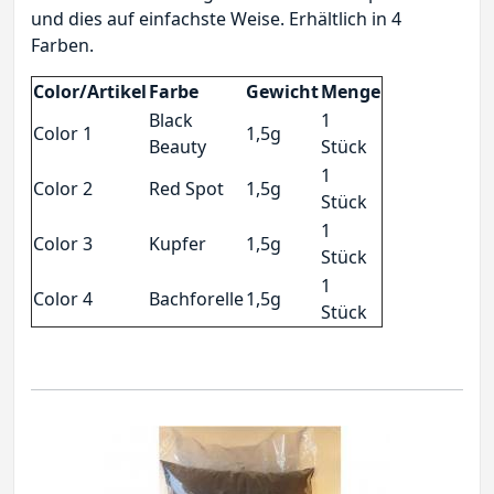
und dies auf einfachste Weise. Erhältlich in 4
Farben.
Color/Artikel
Farbe
Gewicht
Menge
Black
1
Color 1
1,5g
Beauty
Stück
1
Color 2
Red Spot
1,5g
Stück
1
Color 3
Kupfer
1,5g
Stück
1
Color 4
Bachforelle
1,5g
Stück