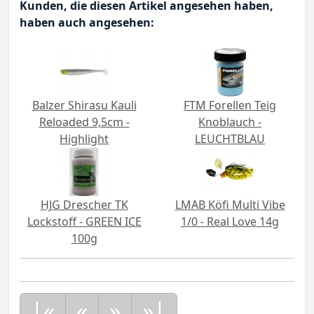
Kunden, die diesen Artikel angesehen haben,
haben auch angesehen:
Balzer Shirasu Kauli
FTM Forellen Teig
Reloaded 9,5cm -
Knoblauch -
Highlight
LEUCHTBLAU
HJG Drescher TK
LMAB Köfi Multi Vibe
Lockstoff - GREEN ICE
1/0 - Real Love 14g
100g
|«
«
»
»|