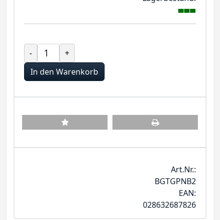
-
+
In den Warenkorb
Art.Nr.:
BGTGPNB2
EAN:
028632687826