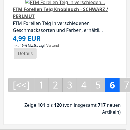
FTM Forellen Teig Knoblauch - SCHWARZ /
PERLMUT
FTM Forellen Teig in verschiedenen
Geschmackssorten und Farben, erhältli...
4,99 EUR
inkl. 19 % MwSt.,
zzgl.
Versand
Details
[<<]
1
2
3
4
5
6
7
Zeige
101
bis
120
(von insgesamt
717
neuen
Artikeln)