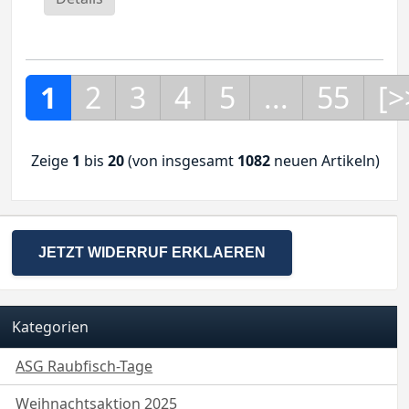
1
2
3
4
5
...
55
[>
Zeige
1
bis
20
(von insgesamt
1082
neuen Artikeln)
JETZT WIDERRUF ERKLAEREN
Kategorien
ASG Raubfisch-Tage
Weihnachtsaktion 2025