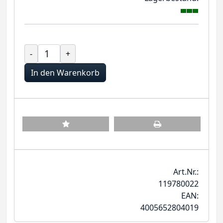
-
+
In den Warenkorb
Art.Nr.:
119780022
EAN:
4005652804019