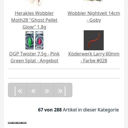
Herakles Wobbler
Wobbler Nightveit 14cm
Moth28 "Ghost Pellet
- Goby
Glow" 1,8g
OGP Twister 7.5g - Pink
Köderwerk Larry 60mm
Green Splat - Angebot
- Farbe #028
|«
«
»
»|
67 von 288
Artikel in dieser Kategorie