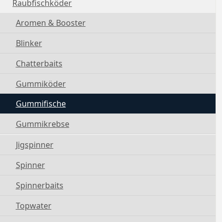
Raubfischköder
Aromen & Booster
Blinker
Chatterbaits
Gummiköder
Gummifische
Gummikrebse
Jigspinner
Spinner
Spinnerbaits
Topwater