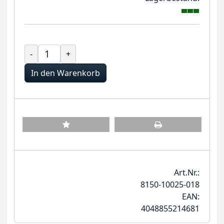
-
+
In den Warenkorb
Art.Nr.:
8150-10025-018
EAN:
4048855214681