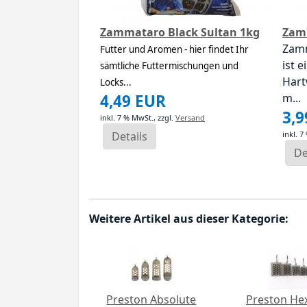
Zammataro Black Sultan 1kg
Zam
Zamm
Futter und Aromen - hier findet Ihr
ist e
sämtliche Futtermischungen und
Hart
Locks...
4,49 EUR
m...
3,
inkl. 7 % MwSt.,
zzgl.
Versand
Details
inkl. 7
De
Weitere Artikel aus dieser Kategorie:
Preston Absolute
Preston H