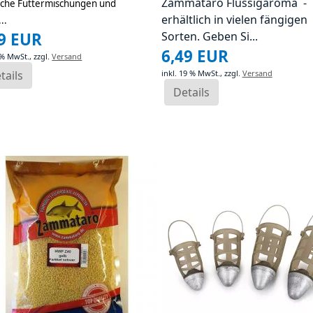
Zammataro Flüssigaroma -
iche Futtermischungen und
erhältlich in vielen fängigen
..
49 EUR
Sorten. Geben Si...
6,49 EUR
 % MwSt.,
zzgl.
Versand
tails
inkl. 19 % MwSt.,
zzgl.
Versand
Details