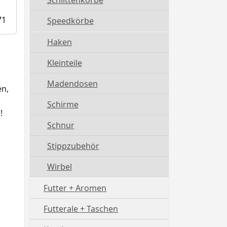
Schlittenkörbe
71
Speedkörbe
Haken
Kleinteile
Madendosen
en,
Schirme
!
Schnur
Stippzubehör
Wirbel
Futter + Aromen
Futterale + Taschen