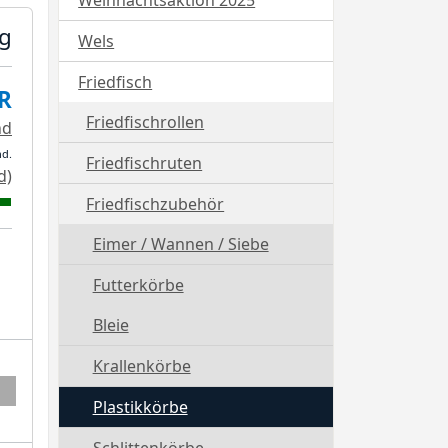
Weihnachtsaktion 2025
0g
Wels
Friedfisch
R
Friedfischrollen
nd
nd.
Friedfischruten
d)
Friedfischzubehör
Eimer / Wannen / Siebe
Futterkörbe
Bleie
Krallenkörbe
Plastikkörbe