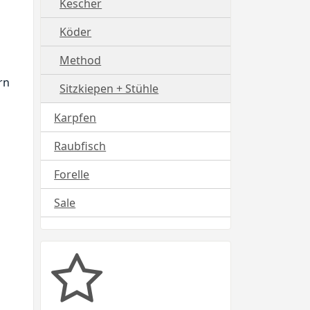
Kescher
Köder
Method
rn
Sitzkiepen + Stühle
Karpfen
Raubfisch
Forelle
Sale