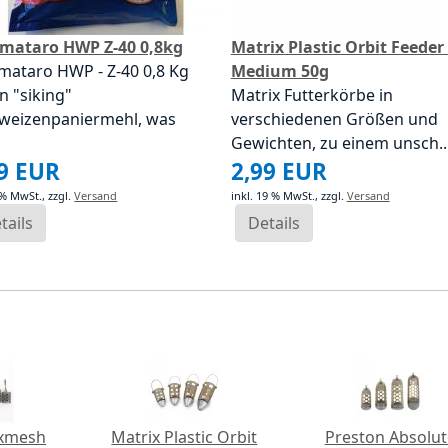
mataro HWP Z-40 0,8kg
Matrix Plastic Orbit Feeder 
ataro HWP - Z-40 0,8 Kg
Medium 50g
in "siking"
Matrix Futterkörbe in
weizenpaniermehl, was
verschiedenen Größen und
Gewichten, zu einem unsch..
99 EUR
2,99 EUR
 % MwSt.,
zzgl.
Versand
inkl. 19 % MwSt.,
zzgl.
Versand
tails
Details
exmesh
Matrix Plastic Orbit
Preston Absolut