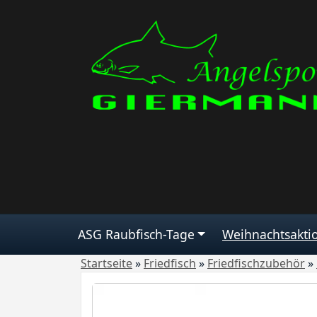
ASG Raubfisch-Tage
Weihnachtsakti
Startseite
»
Friedfisch
»
Friedfischzubehör
»