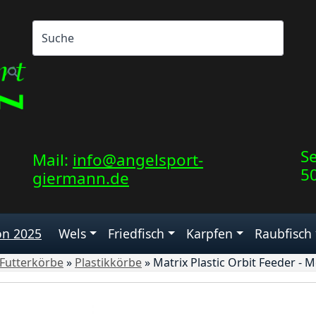
Se
Mail:
info@angelsport-
5
giermann.de
on 2025
Wels
Friedfisch
Karpfen
Raubfisch
Futterkörbe
»
Plastikkörbe
»
Matrix Plastic Orbit Feeder -