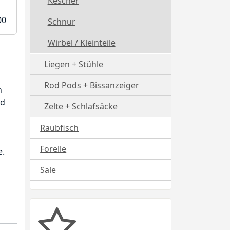
Kescher
00
Schnur
Wirbel / Kleinteile
Liegen + Stühle
Rod Pods + Bissanzeiger
n
nd
Zelte + Schlafsäcke
Raubfisch
Forelle
e.
Sale