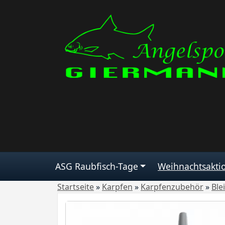
ASG Raubfisch-Tage
Weihnachtsakti
Startseite
»
Karpfen
»
Karpfenzubehör
»
Ble