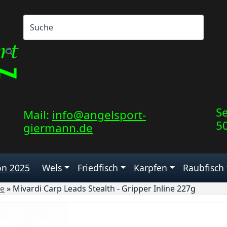
Se
Mail:
info@angelsport-
5
giermann.de
on 2025
Wels
Friedfisch
Karpfen
Raubfisch
ie
»
Mivardi Carp Leads Stealth - Gripper Inline 227g