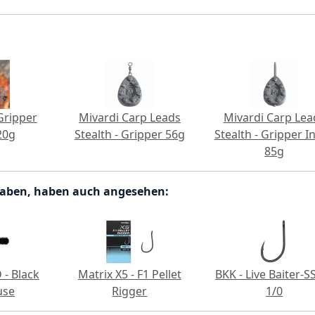
Gripper
Mivardi Carp Leads
Mivardi Carp Lea
20g
Stealth - Gripper 56g
Stealth - Gripper In
85g
haben, haben auch angesehen:
 - Black
Matrix X5 - F1 Pellet
BKK - Live Baiter-SS
use
Rigger
1/0