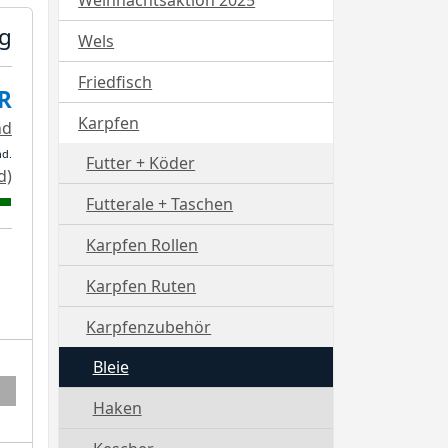
Weihnachtsaktion 2025
7g
Wels
Friedfisch
R
Karpfen
nd
nd.
Futter + Köder
d)
Futterale + Taschen
Karpfen Rollen
Karpfen Ruten
Karpfenzubehör
Bleie
Haken