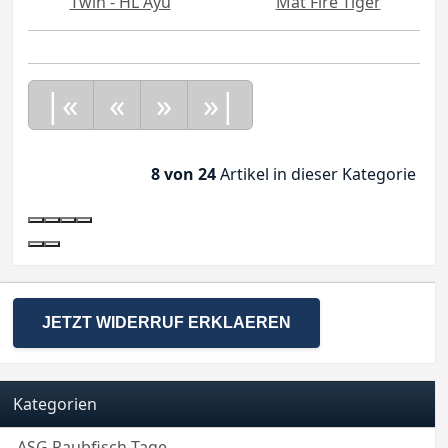
Twin - HL Ayu
Mat Fire Tiger
|«
«
»
»|
8 von 24
Artikel in dieser Kategorie
JETZT WIDERRUF ERKLAEREN
Kategorien
ASG Raubfisch-Tage