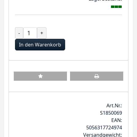
-
+
In den Warenkorb
Art.Nr.:
S1850069
EAN:
5056317724974
Versandgewicht: