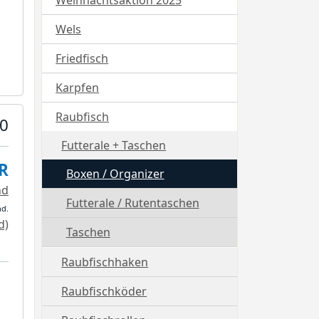
Weihnachtsaktion 2025
Wels
Friedfisch
Karpfen
Raubfisch
50
Futterale + Taschen
R
Boxen / Organizer
nd
Futterale / Rutentaschen
nd.
d)
Taschen
Raubfischhaken
Raubfischköder