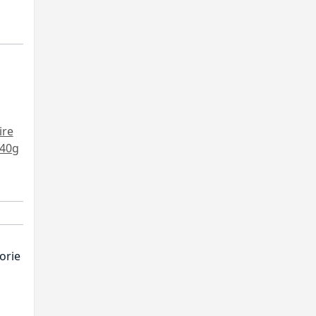
ire
 40g
orie