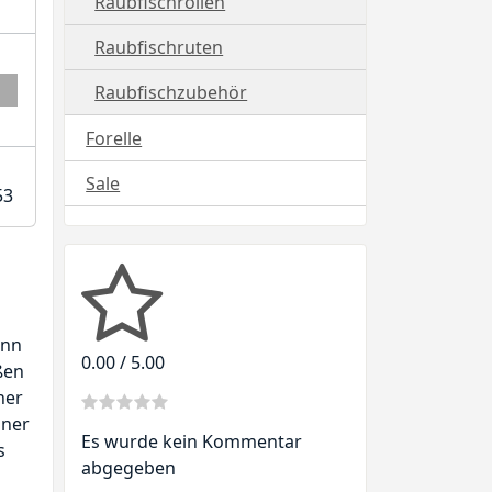
Raubfischrollen
Raubfischruten
Raubfischzubehör
Forelle
Sale
53
ann
0.00 / 5.00
ßen
ner
iner
Es wurde kein Kommentar
s
abgegeben