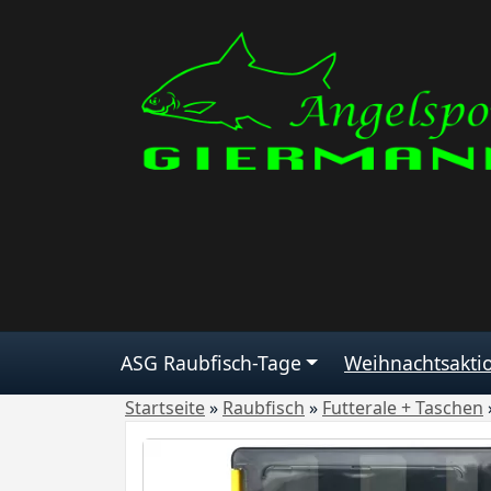
ASG Raubfisch-Tage
Weihnachtsakti
Startseite
»
Raubfisch
»
Futterale + Taschen