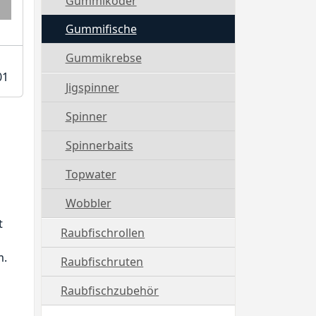
Gummiköder
Gummifische
Gummikrebse
01
Jigspinner
Spinner
Spinnerbaits
Topwater
Wobbler
t
Raubfischrollen
m.
Raubfischruten
Raubfischzubehör