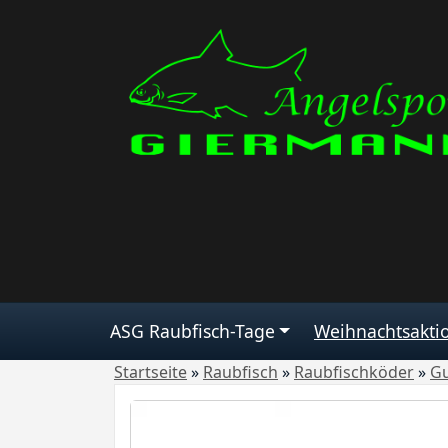
ASG Raubfisch-Tage
Weihnachtsakti
Startseite
»
Raubfisch
»
Raubfischköder
»
G