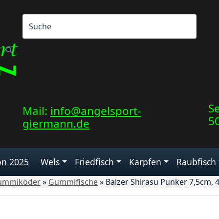
Se
Mail:
info@angelsport-
5
giermann.de
on 2025
Wels
Friedfisch
Karpfen
Raubfisch
ummiköder
»
Gummifische
»
Balzer Shirasu Punker 7,5cm, 