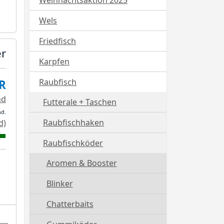
Weihnachtsaktion 2025
Wels
Friedfisch
er
Karpfen
Raubfisch
R
nd
Futterale + Taschen
nd.
Raubfischhaken
d)
Raubfischköder
Aromen & Booster
Blinker
Chatterbaits