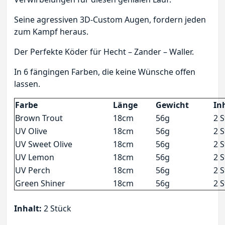
Seine agressiven 3D-Custom Augen, fordern jeden
zum Kampf heraus.
Der Perfekte Köder für Hecht – Zander – Waller.
In 6 fängingen Farben, die keine Wünsche offen
lassen.
Farbe
Länge
Gewicht
In
Brown Trout
18cm
56g
2 
UV Olive
18cm
56g
2 
UV Sweet Olive
18cm
56g
2 
UV Lemon
18cm
56g
2 
UV Perch
18cm
56g
2 
Green Shiner
18cm
56g
2 
Inhalt:
2 Stück