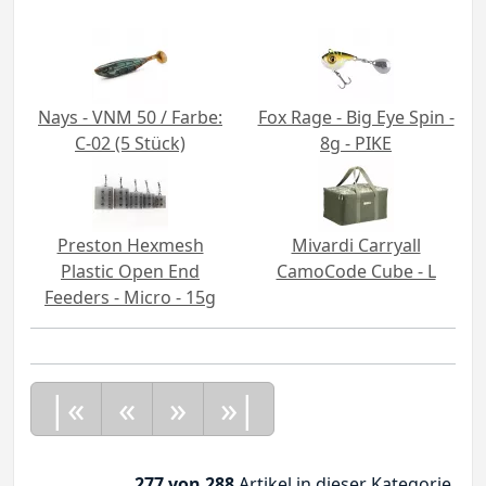
Nays - VNM 50 / Farbe:
Fox Rage - Big Eye Spin -
C-02 (5 Stück)
8g - PIKE
Preston Hexmesh
Mivardi Carryall
Plastic Open End
CamoCode Cube - L
Feeders - Micro - 15g
|«
«
»
»|
277 von 288
Artikel in dieser Kategorie