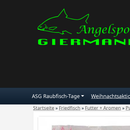
ASG Raubfisch-Tage
Weihnachtsakti
Startseite
»
Friedfisch
»
Futter + Aromen
»
P