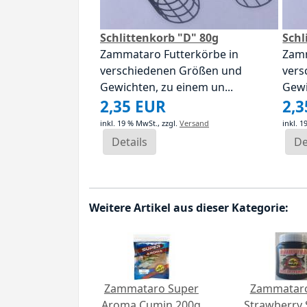
Schlittenkorb "D" 80g
Schl
Zammataro Futterkörbe in
Zamm
verschiedenen Größen und
vers
Gewichten, zu einem un...
Gewi
2,35 EUR
2,
inkl. 19 % MwSt.,
zzgl.
Versand
inkl. 
Details
De
Weitere Artikel aus dieser Kategorie:
Zammataro Super
Zammatar
Aroma Cumin 200g
Strawberry 