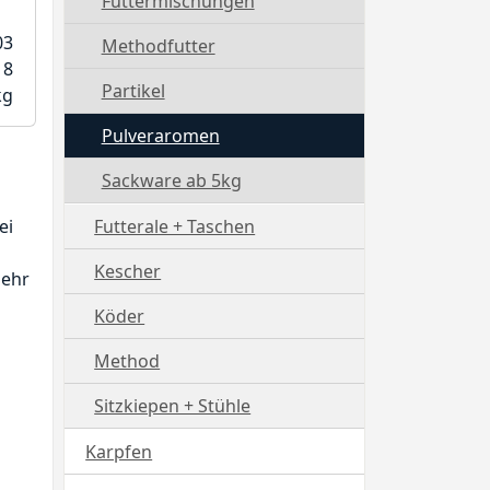
Futtermischungen
03
Methodfutter
18
Partikel
kg
Pulveraromen
Sackware ab 5kg
ei
Futterale + Taschen
Kescher
sehr
Köder
Method
Sitzkiepen + Stühle
Karpfen