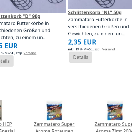
Schlittenkorb "NL" 50g
ittenkorb "D" 90g
Zammataro Futterkörbe in
ataro Futterkörbe in
verschiedenen Größen und
chiedenen Größen und
Gewichten, zu einem un...
chten, zu einem un...
2,35 EUR
35 EUR
inkl. 19 % MwSt.,
zzgl.
Versand
19 % MwSt.,
zzgl.
Versand
Details
tails
o HEP
Zammataro Super
Zammataro Sup
Spezial
Aroma Rotaugen
Aroma Zimt 200