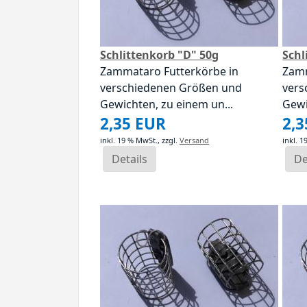
Schlittenkorb "D" 50g
Schl
Zammataro Futterkörbe in
Zamm
verschiedenen Größen und
vers
Gewichten, zu einem un...
Gewi
2,35 EUR
2,
inkl. 19 % MwSt.,
zzgl.
Versand
inkl. 
Details
De