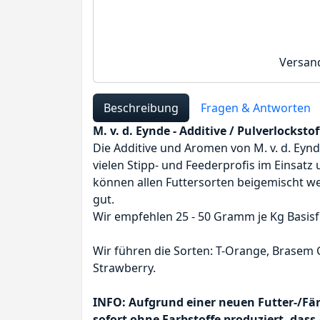
Versan
Beschreibung
Fragen & Antworten
M. v. d. Eynde - Additive / Pulverlockstof
Die Additive und Aromen von M. v. d. Eynde
vielen Stipp- und Feederprofis im Einsa
können allen Futtersorten beigemischt w
gut.
Wir empfehlen 25 - 50 Gramm je Kg Basisfu
Wir führen die Sorten: T-Orange, Brasem Ca
Strawberry.
INFO: Aufgrund einer neuen Futter-/Fä
sofort ohne Farbstoffe produziert, das