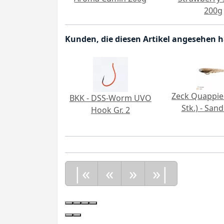
200g
Kunden, die diesen Artikel angesehen 
Zeck Quappie
BKK - DSS-Worm UVO
Stk.) - Sa
Hook Gr. 2
|«
«
»
»|