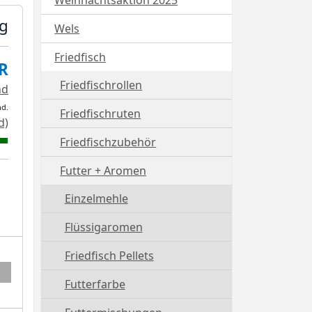
Weihnachtsaktion 2025
0g
Wels
Friedfisch
R
Friedfischrollen
nd
nd.
Friedfischruten
d)
Friedfischzubehör
Futter + Aromen
Einzelmehle
Flüssigaromen
Friedfisch Pellets
Futterfarbe