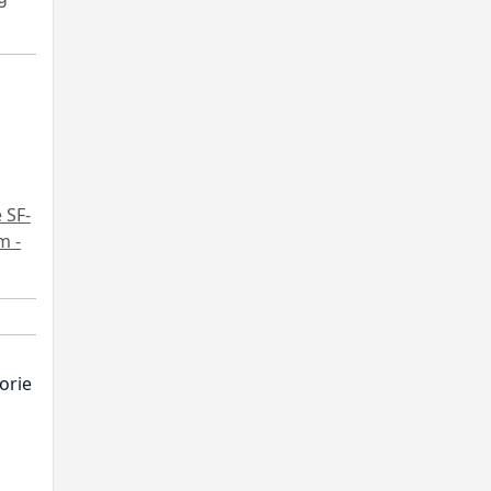
 SF-
m -
orie