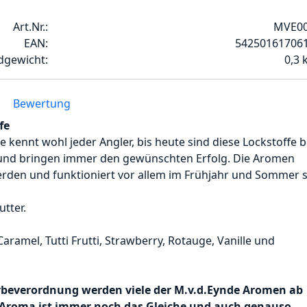
Art.Nr.:
MVE0
EAN:
54250161706
dgewicht:
0,3
Bewertung
fe
 kennt wohl jeder Angler, bis heute sind diese Lockstoffe b
tz und bringen immer den gewünschten Erfolg. Die Aromen
erden und funktioniert vor allem im Frühjahr und Sommer 
tter.
ramel, Tutti Frutti, Strawberry, Rotauge, Vanille und
rbeverordnung werden viele der M.v.d.Eynde Aromen ab
s Aroma ist immer noch das Gleiche und auch genauso