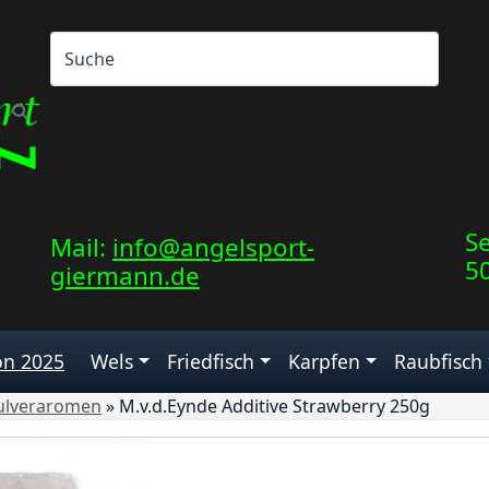
Se
Mail:
info@angelsport-
5
giermann.de
on 2025
Wels
Friedfisch
Karpfen
Raubfisch
ulveraromen
»
M.v.d.Eynde Additive Strawberry 250g