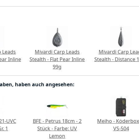
p Leads
Mivardi Carp Leads
Mivardi Carp Lea
ear Inline
Stealth - Flat Pear Inline
Stealth - Distance 
99g
haben, haben auch angesehen:
 21-UVC
BFE - Petrus 18cm - 2
Meiho - Köderbo
r. 1
Stück - Farbe: UV
VS-504
Lemon