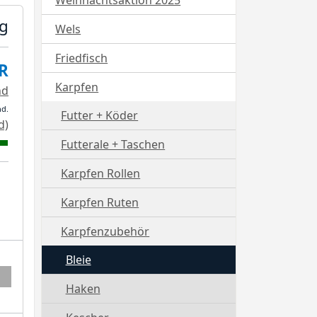
Weihnachtsaktion 2025
6g
Wels
Friedfisch
R
Karpfen
nd
nd.
Futter + Köder
d)
Futterale + Taschen
Karpfen Rollen
Karpfen Ruten
Karpfenzubehör
Bleie
Haken