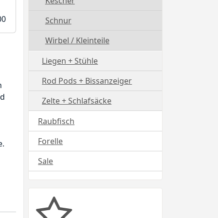
Kescher
00
Schnur
Wirbel / Kleinteile
Liegen + Stühle
Rod Pods + Bissanzeiger
n
nd
Zelte + Schlafsäcke
Raubfisch
Forelle
e.
Sale