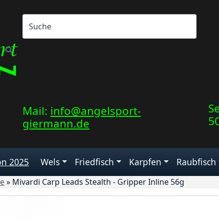
Se
Mail:
info@angelsport-
5
giermann.de
on 2025
Wels
Friedfisch
Karpfen
Raubfisch
ie
»
Mivardi Carp Leads Stealth - Gripper Inline 56g