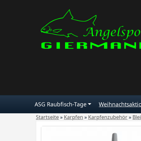
ASG Raubfisch-Tage
Weihnachtsakti
Startseite
»
Karpfen
»
Karpfenzubehör
»
Ble