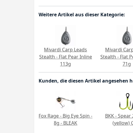
Weitere Artikel aus dieser Kategorie:
Mivardi Carp Leads
Mivardi Car
Stealth - Flat Pear Inline
Stealth - Flat P
113g
71g
Kunden, die diesen Artikel angesehen 
Fox Rage - Big Eye Spin -
BKK - Spear
8g - BLEAK
(yellow) G