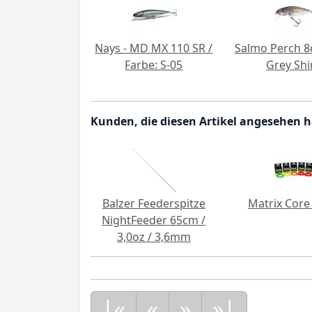
Nays - MD MX 110 SR /
Salmo Perch 8
Farbe: S-05
Grey Shi
Kunden, die diesen Artikel angesehen 
Balzer Feederspitze
Matrix Core 
NightFeeder 65cm /
3,0oz / 3,6mm
|«
«
»
»|