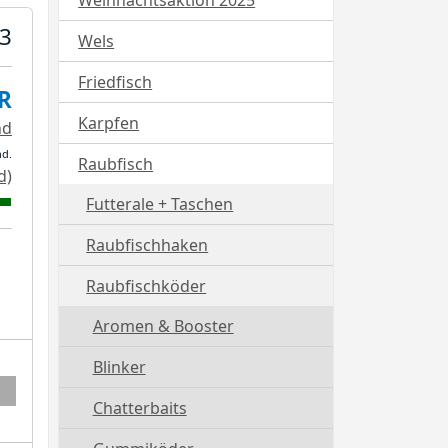
Weihnachtsaktion 2025
03
Wels
Friedfisch
R
Karpfen
nd
nd.
Raubfisch
d)
Futterale + Taschen
Raubfischhaken
Raubfischköder
Aromen & Booster
Blinker
Chatterbaits