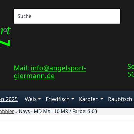
Se
Mail:
info@angelsport-
5
giermann.de
on 2025
Wels
Friedfisch
Karpfen
Raubfisch
obbler
»
Nays - MD MX 110 MR / Farbe: S-03