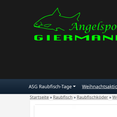
ASG Raubfisch-Tage
Weihnachtsakti
Startseite
»
Raubfisch
»
Raubfischköder
»
W