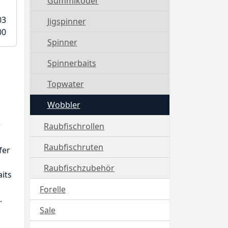
Gummiköder
03
Jigspinner
00
Spinner
Spinnerbaits
Topwater
Wobbler
r
Raubfischrollen
Raubfischruten
fer
Raubfischzubehör
aits
Forelle
.
Sale