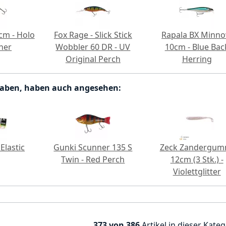
cm - Holo
Fox Rage - Slick Stick
Rapala BX Minn
ner
Wobbler 60 DR - UV
10cm - Blue Bac
Original Perch
Herring
haben, haben auch angesehen:
Elastic
Gunki Scunner 135 S
Zeck Zandergum
Twin - Red Perch
12cm (3 Stk.) -
Violettglitter
373 von 386
Artikel in dieser Kateg