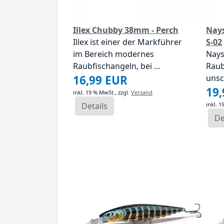
Illex Chubby 38mm - Perch
Nays
Illex ist einer der Markführer
S-02
im Bereich modernes
Nays
Raubfischangeln, bei ...
Rau
16,99 EUR
unsc
19
inkl. 19 % MwSt.,
zzgl.
Versand
Details
inkl. 
De