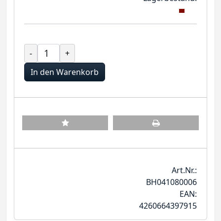
-
+
In den Warenkorb
Art.Nr.:
BH041080006
EAN:
4260664397915